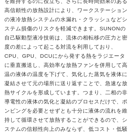
を維持するのに役立ち、さらに長時間効果のある
高信頼性の放熱設計により、ワークステーション
の液冷放熱システムの水漏れ・クラッシュなどシ
ステム損傷のリスクを軽減できます。SUNONの
自己駆動型液冷技術は、流体の相転移の圧力と密
度の差によって起こる対流を利用しており、
CPU、GPU、DCUにから発する熱をラジエータ
に垂直搬送し、高効率な放熱ファンを併用して高
温の液体の温度を下げて、気化した蒸気を液体に
凝結させて元の場所に送り返すことで、急速な放
熱サイクルを形成しています。つまり、二相の非
導電性の液体の気化と凝結のプロセスだけで、ポ
ンピングを必要とせずとも十分に液体の流れを維
持して循環させて放熱することができるので、シ
ステムの信頼性向上のみならず、低コスト・低騒