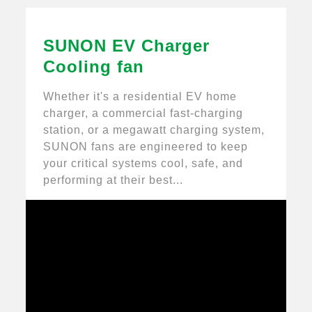
SUNON EV Charger
SUNON Cooling Fans for
SUNON EC省エネファン 制
持続可能な地球のために消
SUNON 世界有数の冷却ソ
Cooling fan
Power Supply Units in PV
御、高パフォーマンスな対
灯しよう 2025 Earth
リューションメーカー
Inverters & ESS
流および放熱ソリューショ
Hour 60を応援！
Whether it's a residential EV home
SUNON’s IP-rated axial fans keep PV
Green EC 軸流ファンおよび遠心ファン
SUNONは毎年3月に、世界190カ国を超
単相および二相液冷システムがハイパフォ
ン
charger, a commercial fast-charging
inverters, energy storage systems, and
シリーズには、大風量、静音性、インテリ
える国・地域と世界各地のランドマークで
ーマンス コンピューティング、エレクト
station, or a megawatt charging system,
charge controllers power supply units
ジェント制御という利点があり、
行われている1時間消灯イベントEarth
ロニクス、ロボティクスの冷却ソリューシ
SUNON fans are engineered to keep
cool, efficient, and mission-ready—even
HVACR、産業、エネルギー、および大型
Hour（アース・アワー）に参加し、行動
ョンをどのように変革しているかをご覧く
your critical systems cool, safe, and
in extreme heat...
機器の換気に必要な 100V ～ 480V の電
でこの自発的な脱炭素につながる世界最大
ださい...
performing at their best...
圧設計とインテリジェンスを提供します。
の環境イベントに対して応援の意志を示し
速度制御の特性と EU ErP 2024 要件への
ています。
準拠により、省エネと持続可能性に関する
厳しい要件があるアプリケーションに特に
適しています...